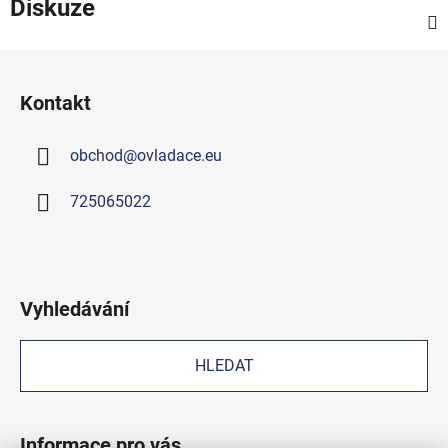
Diskuze
Z
á
Kontakt
p
a
obchod
@
ovladace.eu
t
í
725065022
Vyhledávání
HLEDAT
Informace pro vás