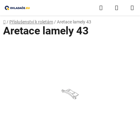
Přejít
Hledat
NÁKUP
na
obsah
KOŠÍK
Domů
/
Příslušenství k roletám
/
Aretace lamely 43
Aretace lamely 43