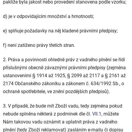
pakliže byla jakost nebo provedení stanovena podle vzorku;
d) je v odpovídajícím množství a hmotnosti;
e) splňuje požadavky na něj kladené právními předpisy;
f) není zatíženo právy třetích stran.
2. Práva a povinnosti ohledně práv z vadného plnění se řídí
příslušnými obecně závaznými právními předpisy (zejména
ustanoveními § 1914 až 1925, § 2099 až 2117 a § 2161 až
2174 Občanského zákoníku a zákonem č. 634/1992 Sb., o
ochraně spotřebitele, ve znění pozdějších předpisů).
3. V případě, že bude mít Zboží vadu, tedy zejména pokud
nebude splněna některá z podmínek dle čl.
VII.1
, můžete
Nám takovou vadu oznámit a uplatnit práva z vadného
plnění (tedy Zboží reklamovat) zasláním e-mailu či dopisu