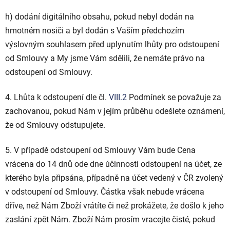
h) dodání digitálního obsahu, pokud nebyl dodán na
hmotném nosiči a byl dodán s Vaším předchozím
výslovným souhlasem před uplynutím lhůty pro odstoupení
od Smlouvy a My jsme Vám sdělili, že nemáte právo na
odstoupení od Smlouvy.
4. Lhůta k odstoupení dle čl.
VIII.2
Podmínek se považuje za
zachovanou, pokud Nám v jejím průběhu odešlete oznámení,
že od Smlouvy odstupujete.
5. V případě odstoupení od Smlouvy Vám bude Cena
vrácena do 14 dnů ode dne účinnosti odstoupení na účet, ze
kterého byla připsána, případně na účet vedený v ČR zvolený
v odstoupení od Smlouvy. Částka však nebude vrácena
dříve, než Nám Zboží vrátíte či než prokážete, že došlo k jeho
zaslání zpět Nám. Zboží Nám prosím vracejte čisté, pokud