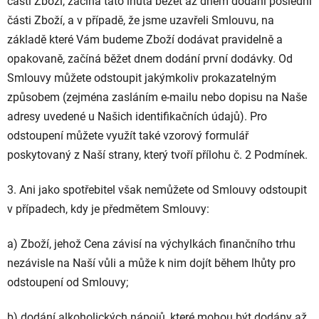
částí Zboží, začíná tato lhůta běžet až dnem dodání poslední
části Zboží, a v případě, že jsme uzavřeli Smlouvu, na
základě které Vám budeme Zboží dodávat pravidelně a
opakovaně, začíná běžet dnem dodání první dodávky. Od
Smlouvy můžete odstoupit jakýmkoliv prokazatelným
způsobem (zejména zasláním e-mailu nebo dopisu na Naše
adresy uvedené u Našich identifikačních údajů). Pro
odstoupení můžete využít také vzorový formulář
poskytovaný z Naší strany, který tvoří přílohu č. 2 Podmínek.
3. Ani jako spotřebitel však nemůžete od Smlouvy odstoupit
v případech, kdy je předmětem Smlouvy:
a) Zboží, jehož Cena závisí na výchylkách finančního trhu
nezávisle na Naší vůli a může k nim dojít během lhůty pro
odstoupení od Smlouvy;
b) dodání alkoholických nápojů, které mohou být dodány až