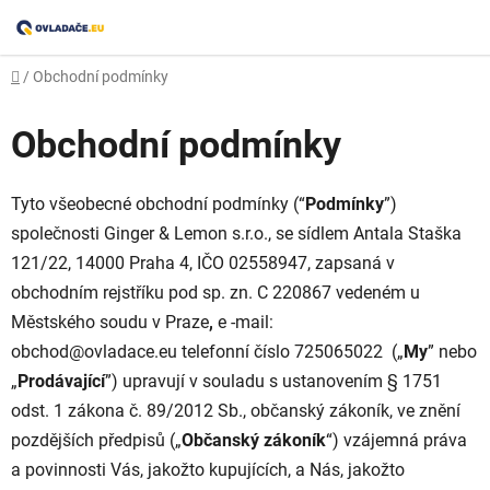
Přejít
na
obsah
Domů
/
Obchodní podmínky
Obchodní podmínky
Tyto všeobecné obchodní podmínky (“
Podmínky
”)
společnosti Ginger & Lemon s.r.o., se sídlem Antala Staška
121/22,
14000 Praha 4,
IČO 02558947, zapsaná v
obchodním rejstříku pod sp. zn.
C 220867
vedeném u
Městského soudu v Praze
,
e
-mail:
obchod@ovladace.eu
telefonní číslo 725065022 („
My
” nebo
„
Prodávající
”) upravují v souladu s ustanovením § 1751
odst. 1 zákona č. 89/2012 Sb., občanský zákoník, ve znění
pozdějších předpisů („
Občanský zákoník
“) vzájemná práva
a povinnosti Vás, jakožto kupujících, a Nás, jakožto