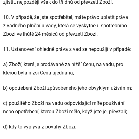
zjistit, nejpozději však do tří dnů od převzetí Zboží.
10. V případě, že jste spotřebitel, máte právo uplatit práva
z vadného plnění u vady, která se vyskytne u spotřebního
Zboží ve lhůtě 24 měsíců od převzetí Zboží.
11. Ustanovení ohledně práva z vad se nepoužijí v případě:
a) Zboží, které je prodávané za nižší Cenu, na vadu, pro
kterou byla nižší Cena ujednána;
b) opotřebení Zboží způsobeného jeho obvyklým užíváním;
c) použitého Zboží na vadu odpovídající míře používání
nebo opotřebení, kterou Zboží mělo, když jste jej převzali;
d) kdy to vyplývá z povahy Zboží.