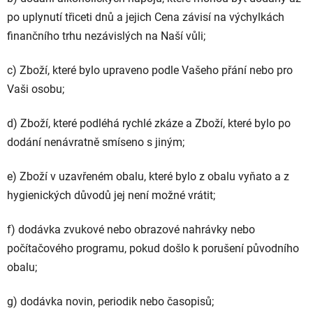
po uplynutí třiceti dnů a jejich Cena závisí na výchylkách
finančního trhu nezávislých na Naší vůli;
c) Zboží, které bylo upraveno podle Vašeho přání nebo pro
Vaši osobu;
d) Zboží, které podléhá rychlé zkáze a Zboží, které bylo po
dodání nenávratně smíseno s jiným;
e) Zboží v uzavřeném obalu, které bylo z obalu vyňato a z
hygienických důvodů jej není možné vrátit;
f) dodávka zvukové nebo obrazové nahrávky nebo
počítačového programu, pokud došlo k porušení původního
obalu;
g) dodávka novin, periodik nebo časopisů;