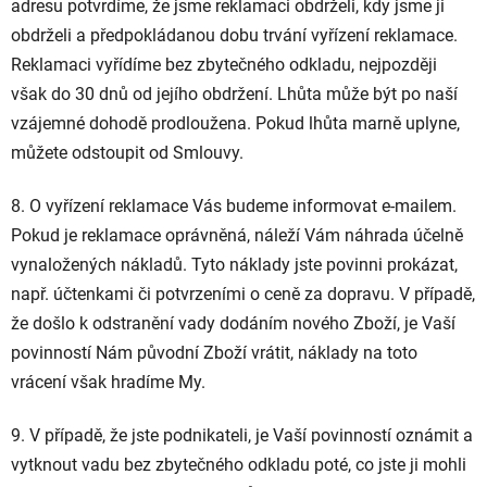
adresu potvrdíme, že jsme reklamaci obdrželi, kdy jsme ji
obdrželi a předpokládanou dobu trvání vyřízení reklamace.
Reklamaci vyřídíme bez zbytečného odkladu, nejpozději
však do 30 dnů od jejího obdržení. Lhůta může být po naší
vzájemné dohodě prodloužena. Pokud lhůta marně uplyne,
můžete odstoupit od Smlouvy.
8. O vyřízení reklamace Vás budeme informovat e-mailem.
Pokud je reklamace oprávněná, náleží Vám náhrada účelně
vynaložených nákladů. Tyto náklady jste povinni prokázat,
např. účtenkami či potvrzeními o ceně za dopravu. V případě,
že došlo k odstranění vady dodáním nového Zboží, je Vaší
povinností Nám původní Zboží vrátit, náklady na toto
vrácení však hradíme My.
9. V případě, že jste podnikateli, je Vaší povinností oznámit a
vytknout vadu bez zbytečného odkladu poté, co jste ji mohli