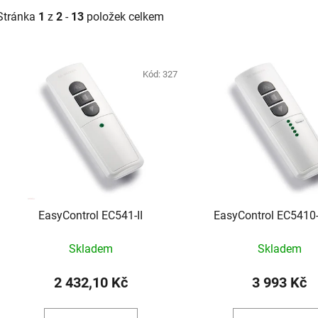
Stránka
1
z
2
-
13
položek celkem
V
ý
Kód:
327
p
s
p
r
o
d
EasyControl EC541-II
EasyControl EC5410-I
u
k
Skladem
Skladem
t
ů
2 432,10 Kč
3 993 Kč