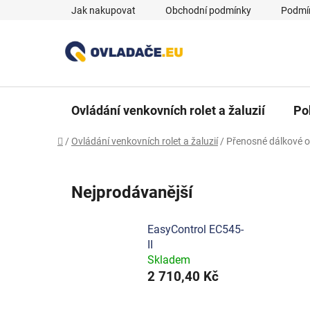
Přejít
Jak nakupovat
Obchodní podmínky
Podmín
na
obsah
Ovládání venkovních rolet a žaluzií
Po
Domů
/
Ovládání venkovních rolet a žaluzií
/
Přenosné dálkové 
Nejprodávanější
EasyControl EC545-
II
Skladem
2 710,40 Kč