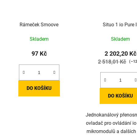
Rámeček Smoove
Situo 1 io Pure I
Skladem
Skladem
97 Kč
2 202,20 Kč
2 518,01 Kč
(–1
DO KOŠÍKU
DO KOŠÍKU
Jednokanálový přenosný
ovladač pro ovládání i
mikromodulů a dalších 