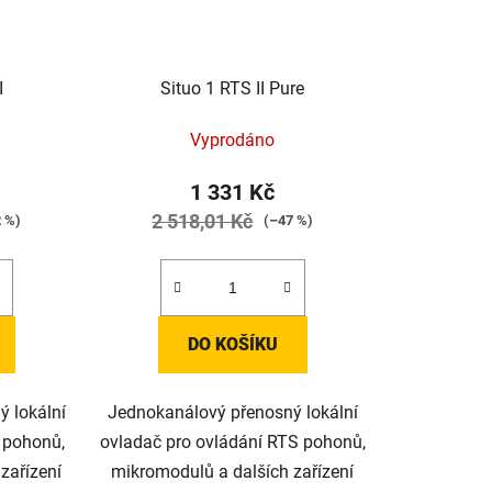
I
Situo 1 RTS II Pure
Vyprodáno
1 331 Kč
2 518,01 Kč
2 %)
(–47 %)
DO KOŠÍKU
 lokální
Jednokanálový přenosný lokální
o pohonů,
ovladač pro ovládání RTS pohonů,
zařízení
mikromodulů a dalších zařízení