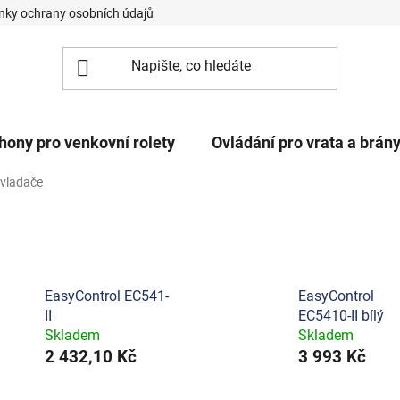
ky ochrany osobních údajů
hony pro venkovní rolety
Ovládání pro vrata a brán
ovladače
EasyControl EC541-
EasyControl
II
EC5410-II bílý
Skladem
Skladem
2 432,10 Kč
3 993 Kč