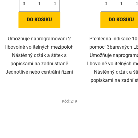
DO KOŠÍKU
DO KOŠÍKU
Umožňuje naprogramování 2
Přehledná indikace 10
libovolně volitelných mezipoloh
pomocí 3barevných L
Nástěnný držák a štítek s
Umožňuje naprogramo
popiskami na zadní straně
libovolně volitelných m
Jednotlivé nebo centrální řízení
Nástěnný držák a ští
popiskami na zadní st
Kód:
219