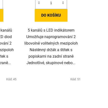
DO KOŠÍKU
 kanálů
5 kanálů s LED indikátorem
ED diod
Umožňuje naprogramování 2
vání 2
libovolně volitelných mezipoloh
ezipoloh
Nástěnný držák a štítek s
tek s
popiskami na zadní straně
raně...
Jednotlivé, skupinové nebo...
Kód:
45
Kód:
51