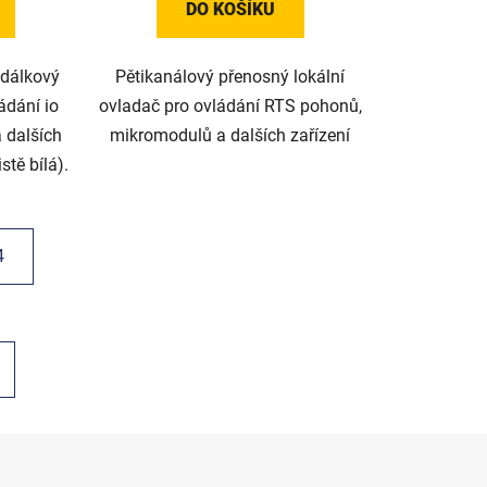
DO KOŠÍKU
 dálkový
Pětikanálový přenosný lokální
ádání io
ovladač pro ovládání RTS pohonů,
 dalších
mikromodulů a dalších zařízení
stě bílá).
4