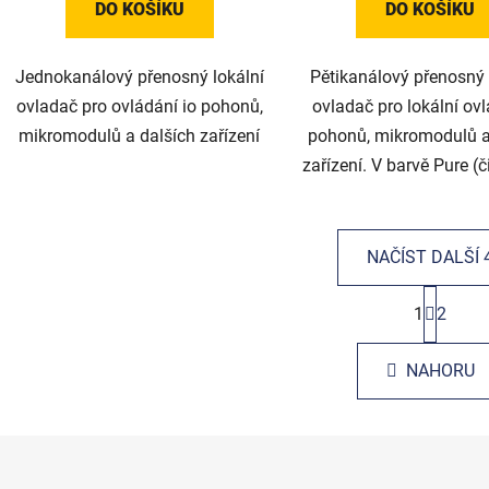
DO KOŠÍKU
DO KOŠÍKU
Jednokanálový přenosný lokální
Pětikanálový přenosný
ovladač pro ovládání io pohonů,
ovladač pro lokální ovl
mikromodulů a dalších zařízení
pohonů, mikromodulů a
zařízení. V barvě Pure (či
NAČÍST DALŠÍ 
S
1
2
t
O
r
v
á
l
NAHORU
n
á
k
d
o
v
a
á
c
n