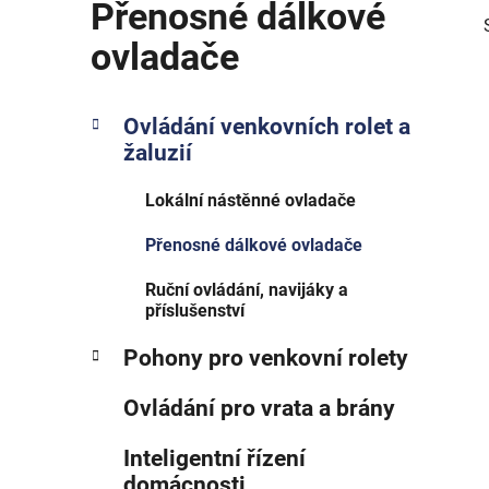
Přenosné dálkové
ovladače
P
K
Přeskočit
Ovládání venkovních rolet a
a
o
kategorie
žaluzií
t
s
i
e
t
Lokální nástěnné ovladače
g
r
o
Přenosné dálkové ovladače
a
r
i
n
Ruční ovládání, navijáky a
e
n
příslušenství
í
Pohony pro venkovní rolety
p
a
Ovládání pro vrata a brány
n
e
Inteligentní řízení
l
domácnosti