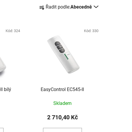
Ř
Řadit podle:
Abecedně
a
z
e
Kód:
324
Kód:
330
n
í
p
r
o
d
u
k
I bílý
EasyControl EC545-II
t
ů
Skladem
2 710,40 Kč