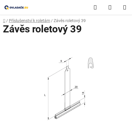
Přejít
Hledat
NÁKUP
na
obsah
KOŠÍK
Domů
/
Příslušenství k roletám
/
Závěs roletový 39
Závěs roletový 39