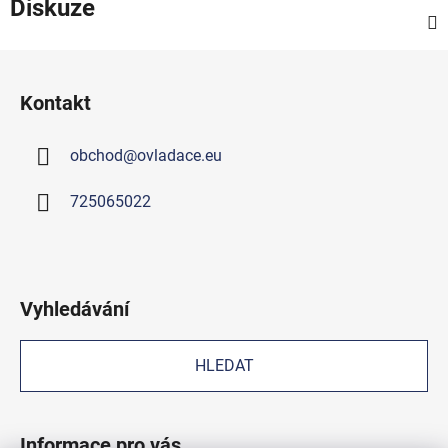
Diskuze
Z
á
Kontakt
p
a
obchod
@
ovladace.eu
t
í
725065022
Vyhledávání
HLEDAT
Informace pro vás